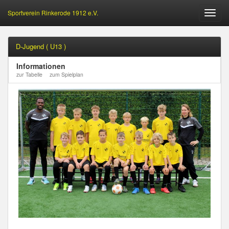
Sportverein Rinkerode 1912 e.V.
Öffne
Menu
D-Jugend ( U13 )
Informationen
zur Tabelle
zum Spielplan