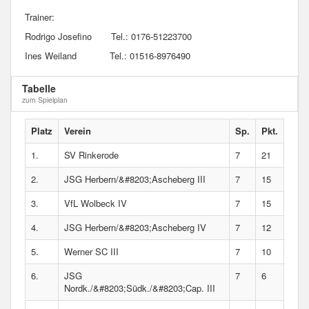
Trainer:
Rodrigo Josefino Tel.: 0176-51223700
Ines Weiland Tel.: 01516-8976490
Tabelle
zum Spielplan
Platz
Verein
Sp.
Pkt.
1.
SV Rinkerode
7
21
2.
JSG Herbern/&#8203;Ascheberg III
7
15
3.
VfL Wolbeck IV
7
15
4.
JSG Herbern/&#8203;Ascheberg IV
7
12
5.
Werner SC III
7
10
6.
JSG
7
6
Nordk./&#8203;Südk./&#8203;Cap. III