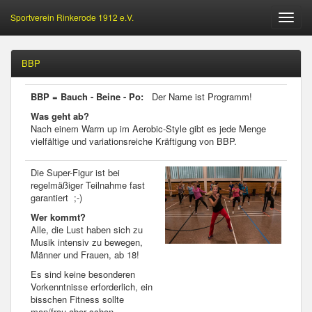
Sportverein Rinkerode 1912 e.V.
Öffne
Menu
BBP
BBP = Bauch - Beine - Po:
Der Name ist Programm!
Was geht ab?
Nach einem Warm up im Aerobic-Style gibt es jede Menge
vielfältige und variationsreiche Kräftigung von BBP.
Die Super-Figur ist bei
regelmäßiger Teilnahme fast
garantiert ;-)
Wer kommt?
Alle, die Lust haben sich zu
Musik intensiv zu bewegen,
Männer und Frauen, ab 18!
Es sind keine besonderen
Vorkenntnisse erforderlich, ein
bisschen Fitness sollte
man/frau aber schon