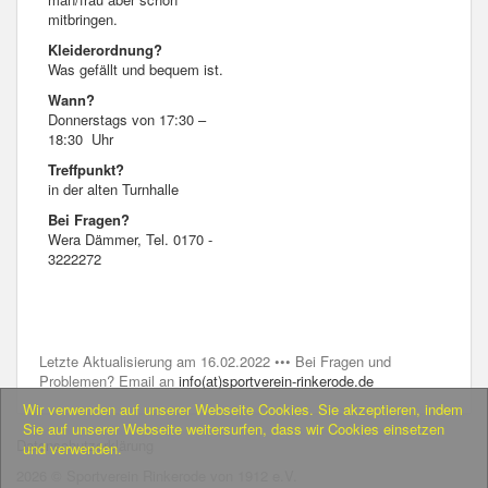
mitbringen.
Kleiderordnung?
Was gefällt und bequem ist.
Wann?
Donnerstags von 17:30 –
18:30 Uhr
Treffpunkt?
in der alten Turnhalle
Bei Fragen?
Wera Dämmer, Tel. 0170 -
3222272
Letzte Aktualisierung am 16.02.2022 ••• Bei Fragen und
Problemen? Email an
info(at)sportverein-rinkerode.de
Wir verwenden auf unserer Webseite Cookies. Sie akzeptieren, indem
Sie auf unserer Webseite weitersurfen, dass wir Cookies einsetzen
Datenschutzerklärung
und verwenden.
2026 © Sportverein Rinkerode von 1912 e.V.