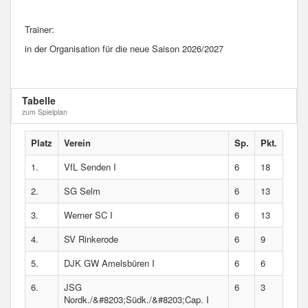
Trainer:
in der Organisation für die neue Saison 2026/2027
Tabelle
zum Spielplan
Platz
Verein
Sp.
Pkt.
1.
VfL Senden I
6
18
2.
SG Selm
6
13
3.
Werner SC I
6
13
4.
SV Rinkerode
6
9
5.
DJK GW Amelsbüren I
6
6
6.
JSG
6
3
Nordk./&#8203;Südk./&#8203;Cap. I