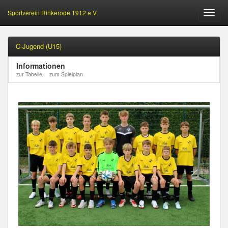
Sportverein Rinkerode 1912 e.V.
Öffne
Menu
C-Jugend (U15)
Informationen
zur Tabelle
zum Spielplan