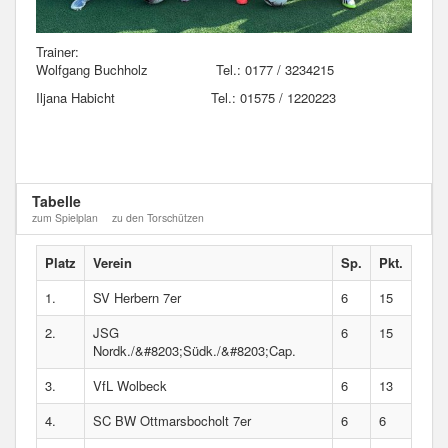
Trainer:
Wolfgang Buchholz Tel.: 0177 / 3234215
Iljana Habicht Tel.: 01575 / 1220223
Tabelle
zum Spielplan
zu den Torschützen
Platz
Verein
Sp.
Pkt.
1.
SV Herbern 7er
6
15
2.
JSG
6
15
Nordk./&#8203;Südk./&#8203;Cap.
3.
VfL Wolbeck
6
13
4.
SC BW Ottmarsbocholt 7er
6
6