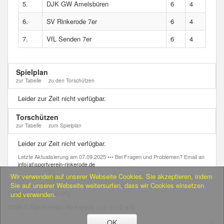
5.
DJK GW Amelsbüren
6
4
6.
SV Rinkerode 7er
6
4
7.
VfL Senden 7er
6
4
Spielplan
zur Tabelle
zu den Torschützen
Leider zur Zeit nicht verfügbar.
Torschützen
zur Tabelle
zum Spielplan
Leider zur Zeit nicht verfügbar.
Letzte Aktualisierung am 07.09.2025 ••• Bei Fragen und Problemen? Email an
info(at)sportverein-rinkerode.de
Wir verwenden auf unserer Webseite Cookies. Sie akzeptieren, indem
Sie auf unserer Webseite weitersurfen, dass wir Cookies einsetzen
Datenschutzerklärung
und verwenden.
2026 © Sportverein Rinkerode von 1912 e.V.
OK