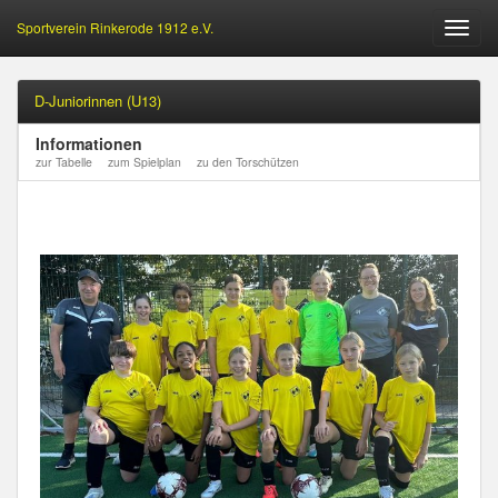
Sportverein Rinkerode 1912 e.V.
Öffne
Menu
D-Juniorinnen (U13)
Informationen
zur Tabelle
zum Spielplan
zu den Torschützen