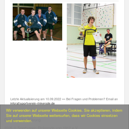
Letzte Aktualisierung am 10.09.2022 ••• Bei Fragen und Problemen? Email an
info(at)sportverein-rinkerode.de
Wir verwenden auf unserer Webseite Cookies. Sie akzeptieren, indem
Sie auf unserer Webseite weitersurfen, dass wir Cookies einsetzen
Datenschutzerklärung
und verwenden.
2026 © Sportverein Rinkerode von 1912 e.V.