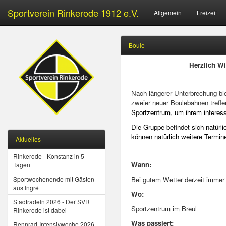
Sportverein Rinkerode 1912 e.V.
Allgemein
Freizeit
Boule
Herzlich Wi
Nach längerer Unterbrechung bie
zweier neuer Boulebahnen treff
Sportzentrum, um ihrem intere
Die Gruppe befindet sich natürl
können natürlich weitere Termin
Aktuelles
Rinkerode - Konstanz in 5
Wann:
Tagen
Sportwochenende mit Gästen
Bei gutem Wetter derzeit immer
aus Ingré
Wo:
Stadtradeln 2026 - Der SVR
Sportzentrum im Breul
Rinkerode ist dabei
Was passiert:
Rennrad-Intensivwoche 2026